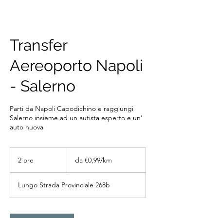
Transfer
Aereoporto Napoli
- Salerno
Parti da Napoli Capodichino e raggiungi
Salerno insieme ad un autista esperto e un'
auto nuova
da
€0,99/km
2 ore
2
da €0,99/km
o
r
Lungo Strada Provinciale 268b
e