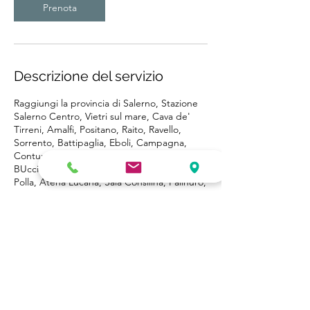
Prenota
Descrizione del servizio
Raggiungi la provincia di Salerno, Stazione
Salerno Centro, Vietri sul mare, Cava de'
Tirreni, Amalfi, Positano, Raito, Ravello,
Sorrento, Battipaglia, Eboli, Campagna,
Contursi Terme, Sicignano degli Alburni,
BUccino San Gregorio Magno, Palomonte,
Polla, Atena Lucana, Sala Consilina, Palinuro,
Marina di Camerota, Agropoli, Sapri
Dettagli di contatto
Robertazzi Service snc noleggio auto e
autobus, Strada Provinciale 268b, Buccino,