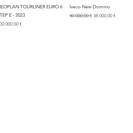
Vista rapida
Vista rapida
EOPLAN TOURLINER EURO 6
Iveco New Domino
TEP E - 2023
Prezzo regolare
Prezzo scontato
40.000,00 €
38.000,00 €
rezzo
00.000,00 €