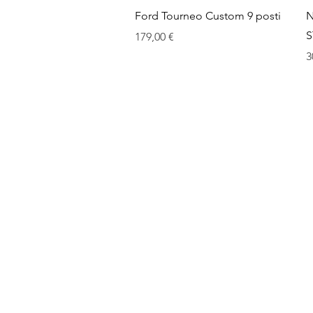
Vista rapida
Ford Tourneo Custom 9 posti
N
S
Prezzo
179,00 €
P
3